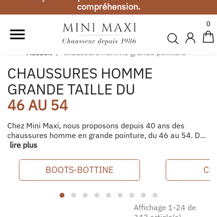
compréhension.
Vacances d'été
0

Toute commande passée entre le 1er et le 19 août,
sera expédiée à partir du 20 août. Merci de votre
Accueil
chaussure homme grande pointure
compréhension.
CHAUSSURES HOMME
Vacances d'été
GRANDE TAILLE DU
Toute commande passée entre le 1er et le 19 août,
46 AU 54
sera expédiée à partir du 20 août. Merci de votre
compréhension.
Chez Mini Maxi, nous proposons depuis 40 ans des
chaussures homme en grande pointure, du 46 au 54. D...
lire plus
BOOTS-BOTTINE
CH
Affichage 1-24 de