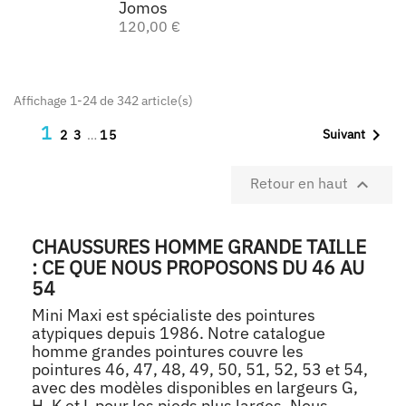
Jomos
120,00 €
Affichage 1-24 de 342 article(s)
1

Suivant
2
3
…
15

Retour en haut
CHAUSSURES HOMME GRANDE TAILLE
: CE QUE NOUS PROPOSONS DU 46 AU
54
Mini Maxi est spécialiste des pointures
atypiques depuis 1986. Notre catalogue
homme grandes pointures couvre les
pointures 46, 47, 48, 49, 50, 51, 52, 53 et 54,
avec des modèles disponibles en largeurs G,
H, K et L pour les pieds plus larges. Nous