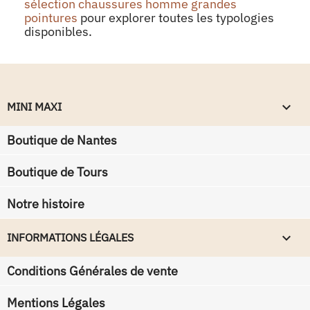
sélection chaussures homme grandes
pointures
pour explorer toutes les typologies
disponibles.
keyboard_arrow_down
MINI MAXI
Boutique de Nantes
Boutique de Tours
Notre histoire
keyboard_arrow_down
INFORMATIONS LÉGALES
Conditions Générales de vente
Mentions Légales