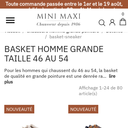
compréhension.
Vacances d'été
0

Toute commande passée entre le 1er et le 19 août,
sera expédiée à partir du 20 août. Merci de votre
Accueil
chaussure homme grande pointure
Détente
compréhension.
basket-sneaker
Vacances d'été
BASKET HOMME GRANDE
TAILLE 46 AU 54
Toute commande passée entre le 1er et le 19 août,
sera expédiée à partir du 20 août. Merci de votre
compréhension.
Pour les hommes qui chaussent du 46 au 54, la basket
de qualité en grande pointure est une denrée ra...
lire
plus
Affichage 1-24 de 80
article(s)
NOUVEAUTÉ
NOUVEAUTÉ