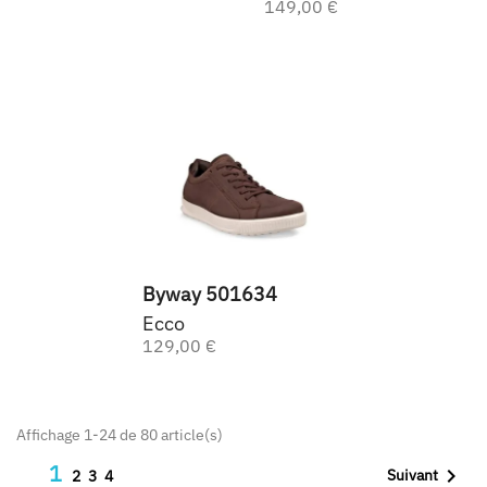
149,00 €
Byway 501634
Ecco
129,00 €
Affichage 1-24 de 80 article(s)
1

Suivant
2
3
4