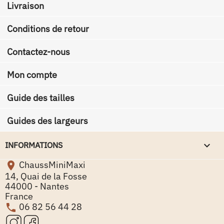
Livraison
Conditions de retour
Contactez-nous
Mon compte
Guide des tailles
Guides des largeurs
keyboard_arrow_down
INFORMATIONS
ChaussMiniMaxi

14, Quai de la Fosse
44000 - Nantes
France
06 82 56 44 28
