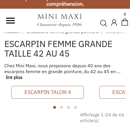
compréhension.
Vacances d'été
0

Toute commande passée entre le 1er et le 19 août,
sera expédiée à partir du 20 août. Merci de votre
Accueil
chaussure femme grande pointure
escarpin
compréhension.
ESCARPIN FEMME GRANDE
Vacances d'été
TAILLE 42 AU 45
Toute commande passée entre le 1er et le 19 août,
sera expédiée à partir du 20 août. Merci de votre
Chez Mini Maxi, nous proposons depuis 40 ans des
compréhension.
escarpins femme en grande pointure, du 42 au 45 en ...
lire plus
ESCARPIN TALON 4
ESCARP
Affichage 1-24 de 66
article(s)