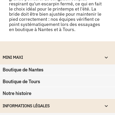
respirant qu'un escarpin fermé, ce qui en fait
le choix idéal pour le printemps et l'été. La
bride doit être bien ajustée pour maintenir le
pied correctement : nos équipes vérifient ce
point systématiquement lors des essayages
en boutique à Nantes et à Tours.
keyboard_arrow_down
MINI MAXI
Boutique de Nantes
Boutique de Tours
Notre histoire
keyboard_arrow_down
INFORMATIONS LÉGALES