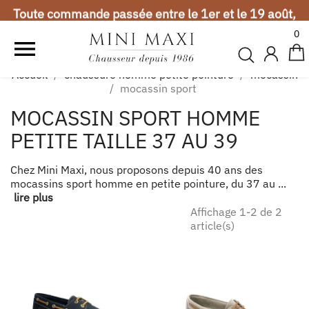
Toute commande passée entre le 1er et le 19 août,
sera expédiée à partir du 20 août. Merci de votre
0
compréhension.

Vacances d'été
Accueil
chaussure homme petite pointure
mocassin
Toute commande passée entre le 1er et le 19 août,
mocassin sport
sera expédiée à partir du 20 août. Merci de votre
MOCASSIN SPORT HOMME
compréhension.
PETITE TAILLE 37 AU 39
Chez Mini Maxi, nous proposons depuis 40 ans des
mocassins sport homme en petite pointure, du 37 au ...
lire plus
Affichage 1-2 de 2
article(s)