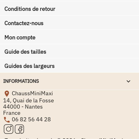
Conditions de retour
Contactez-nous
Mon compte
Guide des tailles
Guides des largeurs
keyboard_arrow_down
INFORMATIONS
ChaussMiniMaxi

14, Quai de la Fosse
44000 - Nantes
France
06 82 56 44 28
