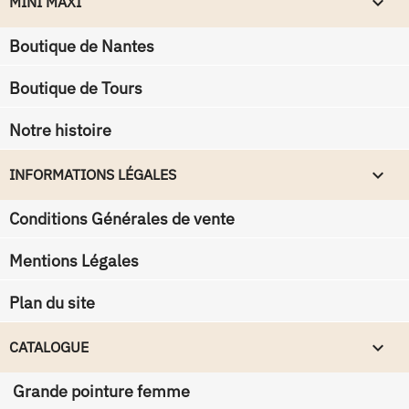
keyboard_arrow_down
MINI MAXI
Boutique de Nantes
Boutique de Tours
Notre histoire
keyboard_arrow_down
INFORMATIONS LÉGALES
Conditions Générales de vente
Mentions Légales
Plan du site

CATALOGUE
Grande pointure femme