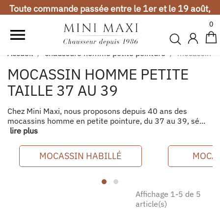
Toute commande passée entre le 1er et le 19 août,
sera expédiée à partir du 20 août. Merci de votre
0
compréhension.

Vacances d'été
Accueil
chaussure homme petite pointure
mocassin
Toute commande passée entre le 1er et le 19 août,
MOCASSIN HOMME PETITE
sera expédiée à partir du 20 août. Merci de votre
compréhension.
TAILLE 37 AU 39
Chez Mini Maxi, nous proposons depuis 40 ans des
mocassins homme en petite pointure, du 37 au 39, sé...
lire plus
MOCASSIN HABILLÉ
MOCAS
Affichage 1-5 de 5
article(s)