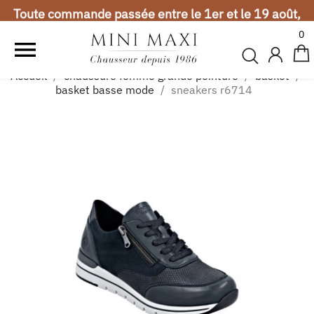
Toute commande passée entre le 1er et le 19 août,
sera expédiée à partir du 20 août. Merci de votre
0
compréhension.

Vacances d'été
Accueil
chaussure femme grande pointure
basket
Toute commande passée entre le 1er et le 19 août,
basket basse mode
sneakers r6714
sera expédiée à partir du 20 août. Merci de votre
compréhension.