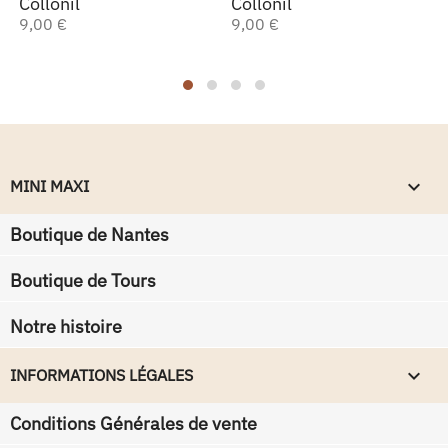
Collonil
Collonil
9,00 €
9,00 €
keyboard_arrow_down
MINI MAXI
Boutique de Nantes
Boutique de Tours
Notre histoire
keyboard_arrow_down
INFORMATIONS LÉGALES
Conditions Générales de vente