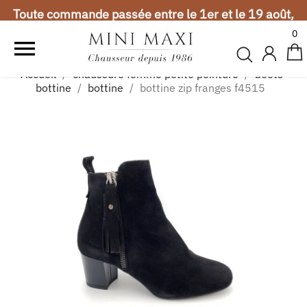
Toute commande passée entre le 1er et le 19 août,
sera expédiée à partir du 20 août. Merci de votre
0
compréhension.

Vacances d'été
Accueil
chaussure femme petite pointure
boots-
Toute commande passée entre le 1er et le 19 août,
bottine
bottine
bottine zip franges f4515
sera expédiée à partir du 20 août. Merci de votre
compréhension.