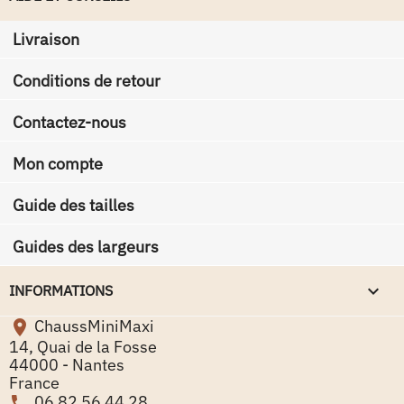
Livraison
Conditions de retour
Contactez-nous
Mon compte
Guide des tailles
Guides des largeurs
keyboard_arrow_down
INFORMATIONS
ChaussMiniMaxi

14, Quai de la Fosse
44000 - Nantes
France
06 82 56 44 28
