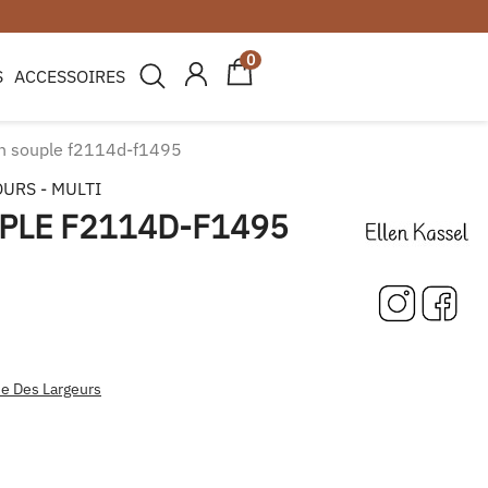
0
 Merci de votre compréhension.
S
ACCESSOIRES
n souple f2114d-f1495
OURS - MULTI
PLE F2114D-F1495
e Des Largeurs