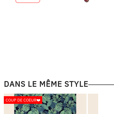
DANS LE MÊME STYLE
COUP DE COEUR❤️