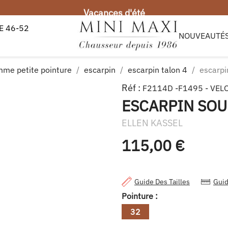
Vacances d'été
 46-52
e 1er et le 19 août, sera expédiée à partir du 20 août.
NOUVEAUTÉ
mme petite pointure
escarpin
escarpin talon 4
escarpi
Réf :
F2114D -F1495 - VEL
ESCARPIN SOU
ELLEN KASSEL
115,00 €
Guide Des Tailles
Guid
Pointure :
32