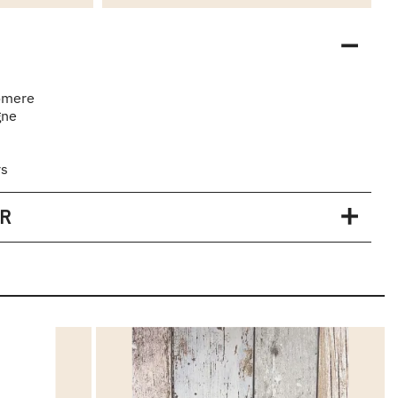
omere
gne
rs
UR