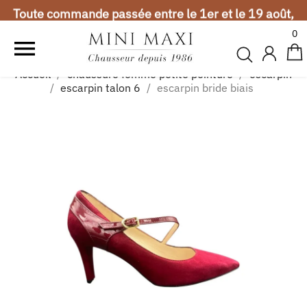
Toute commande passée entre le 1er et le 19 août,
sera expédiée à partir du 20 août. Merci de votre
0
compréhension.

Vacances d'été
Accueil
chaussure femme petite pointure
escarpin
Toute commande passée entre le 1er et le 19 août,
escarpin talon 6
escarpin bride biais
sera expédiée à partir du 20 août. Merci de votre
compréhension.