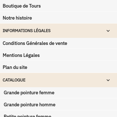
Boutique de Tours
Notre histoire
keyboard_arrow_down
INFORMATIONS LÉGALES
Conditions Générales de vente
Mentions Légales
Plan du site

CATALOGUE
Grande pointure femme
Grande pointure homme
Petite pointure femme