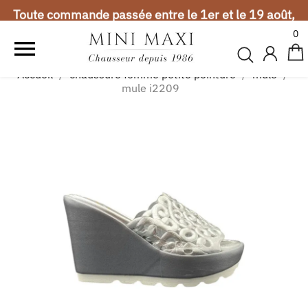
Toute commande passée entre le 1er et le 19 août,
sera expédiée à partir du 20 août. Merci de votre
0
compréhension.

Vacances d'été
Accueil
chaussure femme petite pointure
mule
Toute commande passée entre le 1er et le 19 août,
mule i2209
sera expédiée à partir du 20 août. Merci de votre
compréhension.