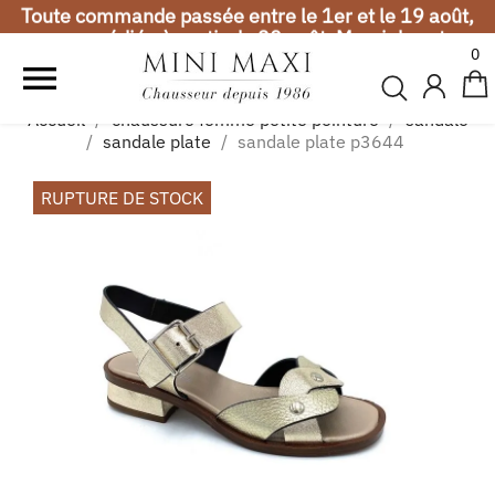
Toute commande passée entre le 1er et le 19 août,
sera expédiée à partir du 20 août. Merci de votre
0
compréhension.

Vacances d'été
Accueil
chaussure femme petite pointure
sandale
Toute commande passée entre le 1er et le 19 août,
sandale plate
sandale plate p3644
sera expédiée à partir du 20 août. Merci de votre
compréhension.
RUPTURE DE STOCK