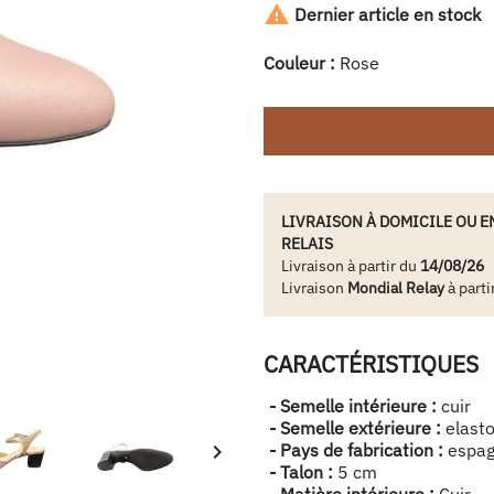

Dernier article en stock
Couleur :
Rose
LIVRAISON À DOMICILE OU E
RELAIS
Livraison à partir du
14/08/26
Livraison
Mondial Relay
à parti
CARACTÉRISTIQUES
- Semelle intérieure :
cuir
- Semelle extérieure :
elast

- Pays de fabrication :
espa
- Talon :
5 cm
- Matière intérieure :
Cuir