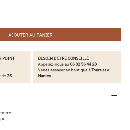
AJOUTER AU PANIER
N POINT
BESOIN D'ÊTRE CONSEILLÉ
Appelez-nous au
06 82 56 44 28
Venez essayer en boutique à
Tours
et à
r de
2€
Nantes
omere
gne