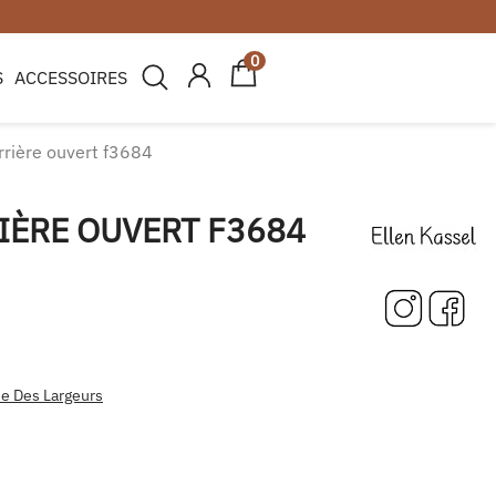
0
 Merci de votre compréhension.
S
ACCESSOIRES
rrière ouvert f3684
IÈRE OUVERT F3684
e Des Largeurs