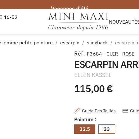
Vacances d'été
 46-52
e 1er et le 19 août, sera expédiée à partir du 20 août.
NOUVEAUTÉ
 femme petite pointure
escarpin
slingback
escarpin a
Réf :
F3684 - CUIR - ROSE
ESCARPIN ARR
ELLEN KASSEL
115,00 €
Guide Des Tailles
Guid
Pointure :
32.5
33